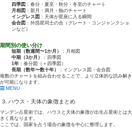
四季図
：春分・夏至・秋分・冬至のチャート
月相図
：新月・満月・蝕のチャート
イングレス図
：天体が星座に入る瞬間
会合図
：外惑星同士の合（グレート・コンジャンクショ
ンなど）
期間別の使い分け
短期（数週間〜1か月）
：月相図
中期（3か月）
：四季図
1年
：春分図（＋四季図）
長期（数年〜数十年）
：イングレス図・会合図
複数のチャートを組み合わせることで、より立体的な読み解き
が可能になります。
☰ MENU
3. ハウス・天体の象徴まとめ
マンデン占星術では、ハウスと天体の象徴が出生占星術とは大
きく異なります。
ここでは、国家を占う場合の象徴を中心に整理します。