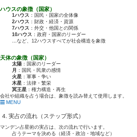
ハウスの象徴（国家）
1ハウス
：国民・国家の全体像
2ハウス
：財政・経済・資源
7ハウス
：外交・他国との関係
10ハウス
：政府・国家のリーダー
…など、12ハウスすべてが社会構造を象徴
天体の象徴（国家）
太陽
：国家のリーダー
月
：国民・民衆の感情
火星
：軍事・争い
木星
：法律・繁栄
冥王星
：権力構造・再生
会社や組織を占う場合は、象徴を読み替えて使用します。
☰ MENU
4. 実占の流れ（ステップ形式）
マンデン占星術の実占は、次の流れで行います。
占うテーマを決める（経済・政治・地域など）