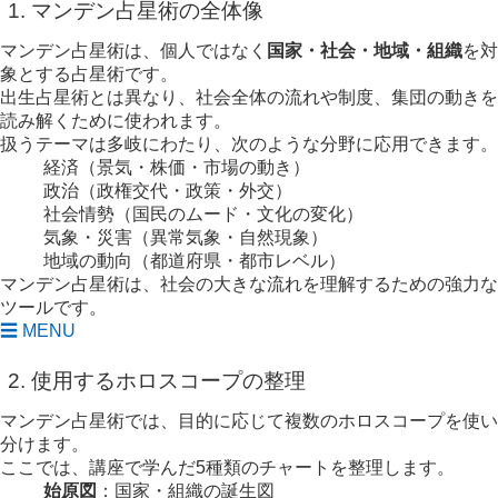
1. マンデン占星術の全体像
マンデン占星術は、個人ではなく
国家・社会・地域・組織
を対
象とする占星術です。
出生占星術とは異なり、社会全体の流れや制度、集団の動きを
読み解くために使われます。
扱うテーマは多岐にわたり、次のような分野に応用できます。
経済（景気・株価・市場の動き）
政治（政権交代・政策・外交）
社会情勢（国民のムード・文化の変化）
気象・災害（異常気象・自然現象）
地域の動向（都道府県・都市レベル）
マンデン占星術は、社会の大きな流れを理解するための強力な
ツールです。
☰ MENU
2. 使用するホロスコープの整理
マンデン占星術では、目的に応じて複数のホロスコープを使い
分けます。
ここでは、講座で学んだ5種類のチャートを整理します。
始原図
：国家・組織の誕生図